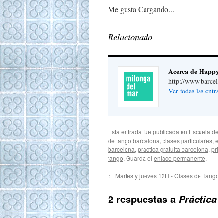
Me gusta
Cargando...
Relacionado
Acerca de Happ
http://www.barce
Ver todas las ent
Esta entrada fue publicada en
Escuela de
de tango barcelona
,
clases particulares
,
e
barcelona
,
practica gratuita barcelona
,
pr
tango
. Guarda el
enlace permanente
.
←
Martes y jueves 12H - Clases de Tango
2 respuestas a
Práctica