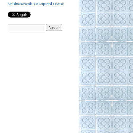
SinObraDerivada 3.0 Unported License
.