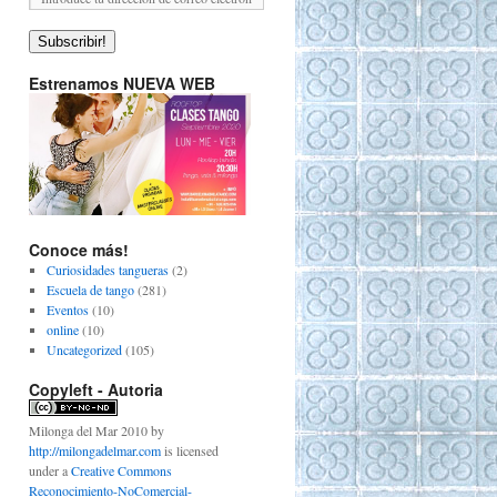
Subscribir!
Estrenamos NUEVA WEB
Conoce más!
Curiosidades tangueras
(2)
Escuela de tango
(281)
Eventos
(10)
online
(10)
Uncategorized
(105)
Copyleft - Autoria
Milonga del Mar 2010
by
http://milongadelmar.com
is licensed
under a
Creative Commons
Reconocimiento-NoComercial-