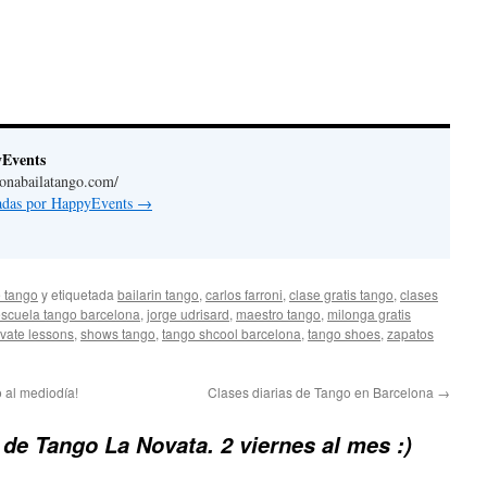
yEvents
lonabailatango.com/
radas por HappyEvents
→
 tango
y etiquetada
bailarin tango
,
carlos farroni
,
clase gratis tango
,
clases
scuela tango barcelona
,
jorge udrisard
,
maestro tango
,
milonga gratis
ivate lessons
,
shows tango
,
tango shcool barcelona
,
tango shoes
,
zapatos
 al mediodía!
Clases diarias de Tango en Barcelona
→
 de Tango La Novata. 2 viernes al mes :)