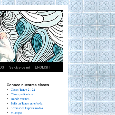
OS
Se dice de mi
ENGLISH
Conoce nuestras clases
Clases Tango 21-22
Clases particulares
Dónde estamos
Baila un Tango en tu boda
Seminarios Especializados
Milongas