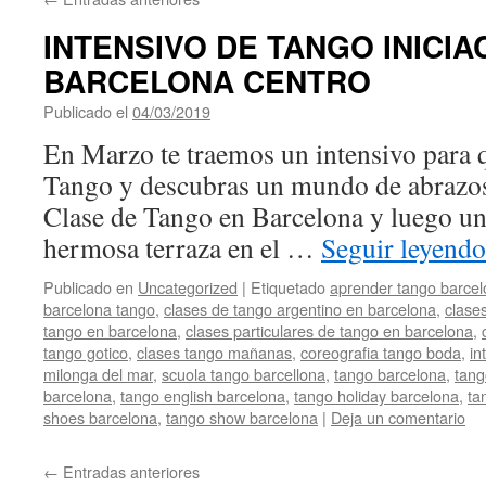
INTENSIVO DE TANGO INICIA
BARCELONA CENTRO
Publicado el
04/03/2019
por
HappyEvents
En Marzo te traemos un intensivo para qu
Tango y descubras un mundo de abrazos
Clase de Tango en Barcelona y luego un
hermosa terraza en el …
Seguir leyend
Publicado en
Uncategorized
|
Etiquetado
aprender tango barce
barcelona tango
,
clases de tango argentino en barcelona
,
clases
tango en barcelona
,
clases particulares de tango en barcelona
,
tango gotico
,
clases tango mañanas
,
coreografia tango boda
,
in
milonga del mar
,
scuola tango barcellona
,
tango barcelona
,
tang
barcelona
,
tango english barcelona
,
tango holiday barcelona
,
ta
shoes barcelona
,
tango show barcelona
|
Deja un comentario
←
Entradas anteriores