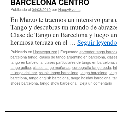
BARCELONA CENTRO
Publicado el
04/03/2019
por
HappyEvents
En Marzo te traemos un intensivo para qu
Tango y descubras un mundo de abrazos
Clase de Tango en Barcelona y luego un
hermosa terraza en el …
Seguir leyend
Publicado en
Uncategorized
|
Etiquetado
aprender tango barce
barcelona tango
,
clases de tango argentino en barcelona
,
clases
tango en barcelona
,
clases particulares de tango en barcelona
,
tango gotico
,
clases tango mañanas
,
coreografia tango boda
,
in
milonga del mar
,
scuola tango barcellona
,
tango barcelona
,
tang
barcelona
,
tango english barcelona
,
tango holiday barcelona
,
ta
shoes barcelona
,
tango show barcelona
|
Deja un comentario