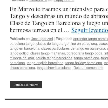
En Marzo te traemos un intensivo para qu
Tango y descubras un mundo de abrazos
Clase de Tango en Barcelona y luego un
hermosa terraza en el …
Seguir leyend
Publicado en
Uncategorized
|
Etiquetado
aprender tango barce
barcelona tango
,
clases de tango argentino en barcelona
,
clases
tango en barcelona
,
clases particulares de tango en barcelona
,
tango gotico
,
clases tango mañanas
,
coreografia tango boda
,
in
milonga del mar
,
scuola tango barcellona
,
tango barcelona
,
tang
barcelona
,
tango english barcelona
,
tango holiday barcelona
,
ta
shoes barcelona
,
tango show barcelona
|
Deja un comentario
Entradas anteriores