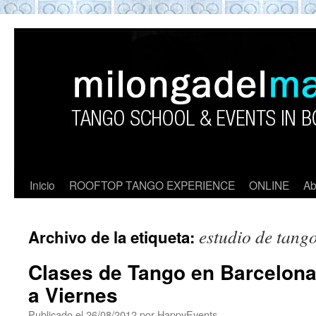
ROOFTOP TANGO BARCELON
Tango en Barcelona. Clases de Tango en
Barcelona. Show Tango. barcelona
experience. Private Tango Lesson. Rooftop
Tango experience Barcelona. Tango
Barcelona
Inicio
ROOFTOP TANGO EXPERIENCE
ONLINE
Ab
estudio de tang
Archivo de la etiqueta:
Clases de Tango en Barcelon
a Viernes
Publicado el
26/08/2012
por
HappyEvents