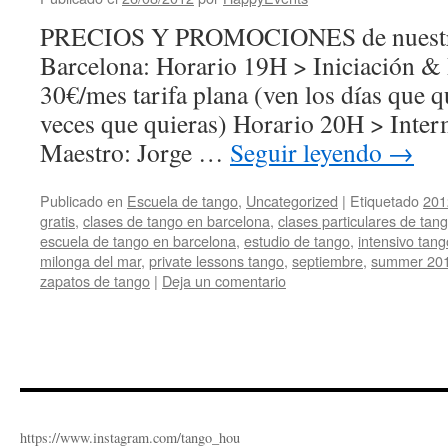
PRECIOS Y PROMOCIONES de nuestra 
Barcelona: Horario 19H > Iniciación & 
30€/mes tarifa plana (ven los días que q
veces que quieras) Horario 20H > Inte
Maestro: Jorge …
Seguir leyendo
→
Publicado en
Escuela de tango
,
Uncategorized
|
Etiquetado
201
gratis
,
clases de tango en barcelona
,
clases particulares de tan
escuela de tango en barcelona
,
estudio de tango
,
intensivo tan
milonga del mar
,
private lessons tango
,
septiembre
,
summer 20
zapatos de tango
|
Deja un comentario
https://www.instagram.com/tango_hou