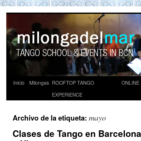
ROOFTOP TANGO BARCELON
Tango en Barcelona. Clases de Tango en
Barcelona. Show Tango. barcelona
experience. Private Tango Lesson. Rooftop
Tango experience Barcelona. Tango
Barcelona
Inicio
Milongas
ROOFTOP TANGO
ONLINE
EXPERIENCE
mayo
Archivo de la etiqueta:
Clases de Tango en Barcelon