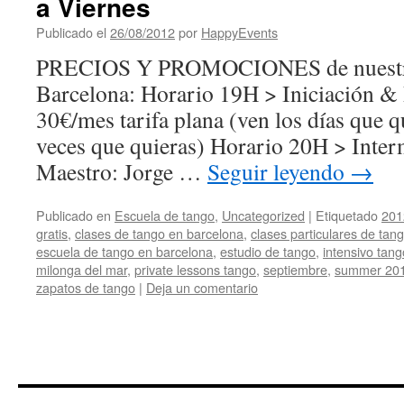
a Viernes
Publicado el
26/08/2012
por
HappyEvents
PRECIOS Y PROMOCIONES de nuestra 
Barcelona: Horario 19H > Iniciación & 
30€/mes tarifa plana (ven los días que q
veces que quieras) Horario 20H > Inte
Maestro: Jorge …
Seguir leyendo
→
Publicado en
Escuela de tango
,
Uncategorized
|
Etiquetado
201
gratis
,
clases de tango en barcelona
,
clases particulares de tan
escuela de tango en barcelona
,
estudio de tango
,
intensivo tan
milonga del mar
,
private lessons tango
,
septiembre
,
summer 20
zapatos de tango
|
Deja un comentario